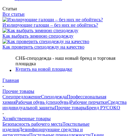
Статьи
Все статьи
Изолирующие галоши – без них не обойтись?
Как выбрать зимнюю спецодежду
Как проверить спецодежду на качество
СНБ-спецодежда - наш новый бренд и торговая
площадка
Купить на новой площадке
Главная
-
Прочие товары
Спецпредложение
Спецодежда
Профессиональная
химия
Рабочая обувь (спецобувь)
Рабочие перчатки
Средства
индивидуальной защиты
Прочие товары
Бренд РУСОКО
-
Хозяйственные товары
Безопасность рабочего места
Текстильные
изделия
Дезинфицирующие средства и
антисептики
Постельные принадлежности
Ткани