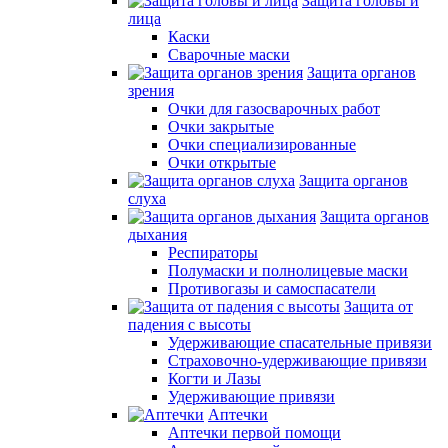
Защита головы и
лица
Каски
Сварочные маски
Защита органов
зрения
Очки для газосварочных работ
Очки закрытые
Очки специализированные
Очки открытые
Защита органов
слуха
Защита органов
дыхания
Респираторы
Полумаски и полнолицевые маски
Противогазы и самоспасатели
Защита от
падения с высоты
Удерживающие спасательные привязи
Страховочно-удерживающие привязи
Когти и Лазы
Удерживающие привязи
Аптечки
Аптечки первой помощи