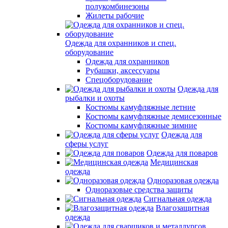
полукомбинезоны
Жилеты рабочие
Одежда для охранников и спец.
оборудование
Одежда для охранников
Рубашки, аксессуары
Спецоборудование
Одежда для
рыбалки и охоты
Костюмы камуфляжные летние
Костюмы камуфляжные демисезонные
Костюмы камуфляжные зимние
Одежда для
сферы услуг
Одежда для поваров
Медицинская
одежда
Одноразовая одежда
Одноразовые средства защиты
Сигнальная одежда
Влагозащитная
одежда