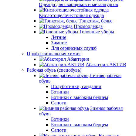
Одежда для сварщиков и металлургов
Кислотощелочестойкая одежда
Трикотаж, белье
Промоодежда
Головные уборы
Летние
Зимние
Для сервисных служб
Профессиональная химия
Абактерил
Абактерил-АКТИВ
Рабочая обувь (спецобувь)
Летняя рабочая
обувь
Полуботинки, сандалии
Ботинки
Ботинки с высоким берцем
Сапоги
Зимняя рабочая
обувь
Ботинки
Ботинки с высоким берцем
Сапоги
Валяная и