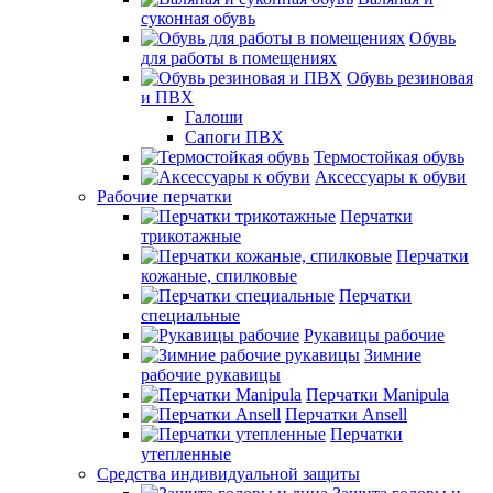
суконная обувь
Обувь
для работы в помещениях
Обувь резиновая
и ПВХ
Галоши
Сапоги ПВХ
Термостойкая обувь
Аксессуары к обуви
Рабочие перчатки
Перчатки
трикотажные
Перчатки
кожаные, спилковые
Перчатки
специальные
Рукавицы рабочие
Зимние
рабочие рукавицы
Перчатки Manipula
Перчатки Ansell
Перчатки
утепленные
Средства индивидуальной защиты