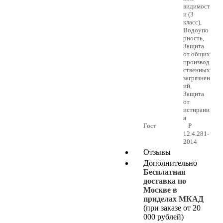
видимост
и (3
класс),
Водоупо
рность,
Защита
от общих
производ
ственных
загрязнен
ий,
Защита
от
истирани
я
Гост
Р
12.4.281-
2014
Отзывы
Дополнительно
Бесплатная
доставка по
Москве в
приделах МКАД
(при заказе от 20
000 рублей)