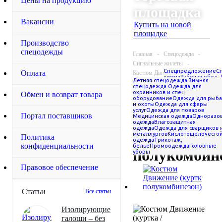
Цены на продукцию
площадка
Вакансии
Купить на новой
площадке
Производство
спецодежды
Главная
-
Спецодежда
-
Сигнальные жилеты
-
Спецпредложение
С
Оплата
Костюм Движение (куртка /
химия
Рабочая обувь 
Летняя спецодежда
Зимняя
полукомбинезон)
перчатки
Средства и
спецодежда
Одежда для
защиты
Прочие това
охранников и спец.
Обмен и возврат товара
Костюм
оборудование
Одежда для рыба
и охоты
Одежда для сферы
услуг
Одежда для поваров
Движение
Портал поставщиков
Медицинская одежда
Одноразо
одежда
Влагозащитная
одежда
Одежда для сварщиков 
(куртка /
металлургов
Кислотощелочесто
Политика
одежда
Трикотаж,
конфиденциальности
белье
Промоодежда
Головные
полукомбин
уборы
Правовое обеспечение
Статьи
Все статьи
Изолирующие
галоши – без