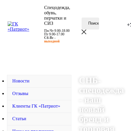
Спецодежда,
обувь,
перчатки и
СИЗ
+
Пн-Чт 9.00-18.00
Пт 9.00-17.00
Сб-Вс -
выходной
КАТАЛОГ
СНБ-
Новости
спецодежда
Отзывы
- наш
Клиенты ГК «Патриот»
новый
бренд и
Статьи
торговая