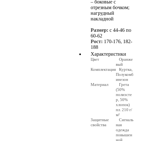
– боковые с
отрезным бочком;
нагрудный
накладной
Размер:
с 44-46 по
60-62
Рост:
170-176, 182-
188
Характеристики
Цвет
Оранже
вый
Комплектация
Куртка,
Полукомб
инезон
Материал
Грета
(50%
полиэсте
р, 50%
хлопок)
пл. 210 г/
м²
Защитные
Сигналь
свойства
ная
одежда
повышен
ной