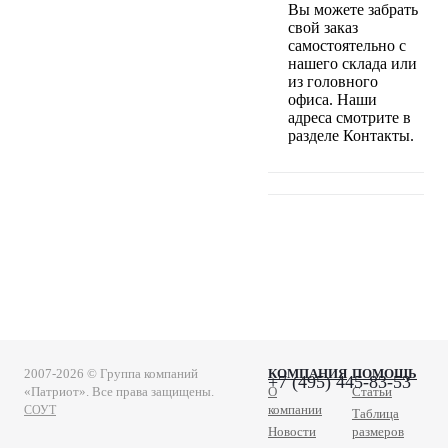
Вы можете забрать
свой заказ
самостоятельно с
нашего склада или
из головного
офиса. Наши
адреса смотрите в
разделе Контакты.
2007-2026 © Группа компаний
КОМПАНИЯ
ПОМОЩЬ
+7 (495) 445-83-53
«Патриот». Все права защищены.
О
Статьи
компании
СОУТ
Таблица
Новости
размеров