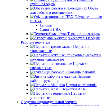
суконная обувь
Обувь
для работы в помещениях
Обувь резиновая
и ПВХ
Галоши
Сапоги ПВХ
Термостойкая обувь
Аксессуары к обуви
Рабочие перчатки
Перчатки
трикотажные
Перчатки
кожаные, спилковые
Перчатки
специальные
Рукавицы рабочие
Зимние
рабочие рукавицы
Перчатки Manipula
Перчатки Ansell
Перчатки
утепленные
Средства индивидуальной защиты