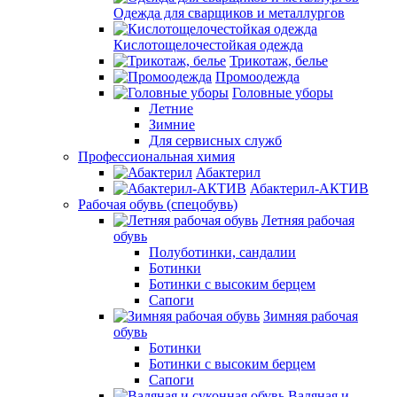
Одежда для сварщиков и металлургов
Кислотощелочестойкая одежда
Трикотаж, белье
Промоодежда
Головные уборы
Летние
Зимние
Для сервисных служб
Профессиональная химия
Абактерил
Абактерил-АКТИВ
Рабочая обувь (спецобувь)
Летняя рабочая
обувь
Полуботинки, сандалии
Ботинки
Ботинки с высоким берцем
Сапоги
Зимняя рабочая
обувь
Ботинки
Ботинки с высоким берцем
Сапоги
Валяная и