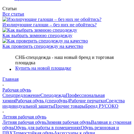
Статьи
Все статьи
Изолирующие галоши – без них не обойтись?
Как выбрать зимнюю спецодежду
Как проверить спецодежду на качество
СНБ-спецодежда - наш новый бренд и торговая
площадка
Купить на новой площадке
Главная
-
Рабочая обувь
Спецпредложение
Спецодежда
Профессиональная
химия
Рабочая обувь (спецобувь)
Рабочие перчатки
Средства
индивидуальной защиты
Прочие товары
Бренд РУСОКО
-
Летняя рабочая обувь
Летняя рабочая обувь
Зимняя рабочая обувь
Валяная и суконная
обувь
Обувь для работы в помещениях
Обувь резиновая и
ПВХ
Термостойкая обувь
Аксессуары к обуви