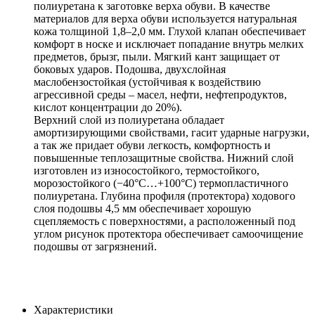
полиуретана к заготовке верха обуви. В качестве
материалов для верха обуви используется натуральная
кожа толщиной 1,8–2,0 мм. Глухой клапан обеспечивает
комфорт в носке и исключает попадание внутрь мелких
предметов, брызг, пыли. Мягкий кант защищает от
боковых ударов. Подошва, двухслойная
маслобензостойкая (устойчивая к воздействию
агрессивной среды – масел, нефти, нефтепродуктов,
кислот концентрации до 20%).
Верхний слой из полиуретана обладает
амортизирующими свойствами, гасит ударные нагрузки,
а так же придает обуви легкость, комфортность и
повышенные теплозащитные свойства. Нижний слой
изготовлен из износостойкого, термостойкого,
морозостойкого (−40°С…+100°С) термопластичного
полиуретана. Глубина профиля (протектора) ходового
слоя подошвы 4,5 мм обеспечивает хорошую
сцепляемость с поверхностями, а расположенный под
углом рисунок протектора обеспечивает самоочищение
подошвы от загрязнений.
Характеристики