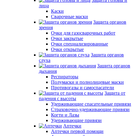
Защита головы и
лица
Каски
Сварочные маски
Защита органов
зрения
Очки для газосварочных работ
Очки закрытые
Очки специализированные
Очки открытые
Защита органов
слуха
Защита органов
дыхания
Респираторы
Полумаски и полнолицевые маски
Противогазы и самоспасатели
Защита от
падения с высоты
Удерживающие спасательные привязи
Страховочно-удерживающие привязи
Когти и Лазы
Удерживающие привязи
Аптечки
Аптечки первой помощи