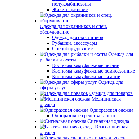
полукомбинезоны
Жилеты рабочие
Одежда для охранников и спец.
оборудование
Одежда для охранников
Рубашки, аксессуары
Спецоборудование
Одежда для
рыбалки и охоты
Костюмы камуфляжные летние
Костюмы камуфляжные демисезонные
Костюмы камуфляжные зимние
Одежда для
сферы услуг
Одежда для поваров
Медицинская
одежда
Одноразовая одежда
Одноразовые средства защиты
Сигнальная одежда
Влагозащитная
одежда