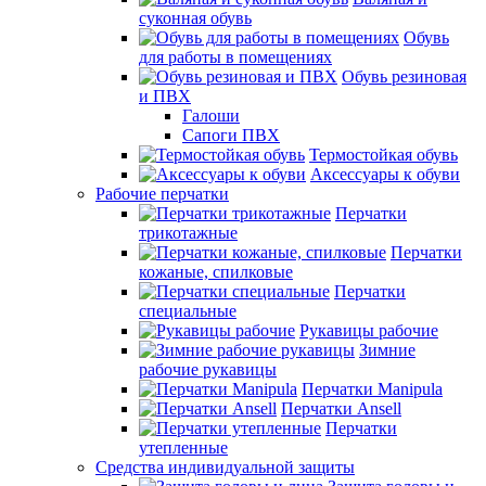
суконная обувь
Обувь
для работы в помещениях
Обувь резиновая
и ПВХ
Галоши
Сапоги ПВХ
Термостойкая обувь
Аксессуары к обуви
Рабочие перчатки
Перчатки
трикотажные
Перчатки
кожаные, спилковые
Перчатки
специальные
Рукавицы рабочие
Зимние
рабочие рукавицы
Перчатки Manipula
Перчатки Ansell
Перчатки
утепленные
Средства индивидуальной защиты