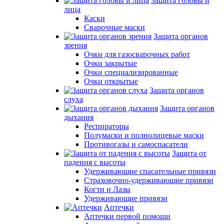
Защита головы и
лица
Каски
Сварочные маски
Защита органов
зрения
Очки для газосварочных работ
Очки закрытые
Очки специализированные
Очки открытые
Защита органов
слуха
Защита органов
дыхания
Респираторы
Полумаски и полнолицевые маски
Противогазы и самоспасатели
Защита от
падения с высоты
Удерживающие спасательные привязи
Страховочно-удерживающие привязи
Когти и Лазы
Удерживающие привязи
Аптечки
Аптечки первой помощи