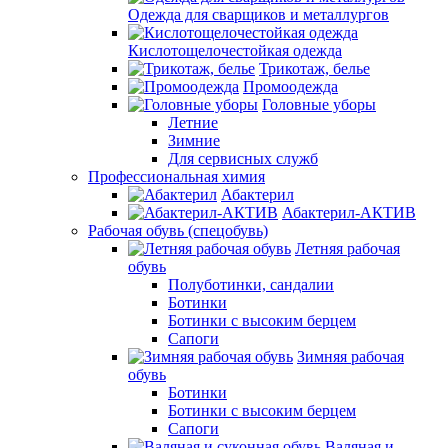
Одежда для сварщиков и металлургов
Кислотощелочестойкая одежда
Трикотаж, белье
Промоодежда
Головные уборы
Летние
Зимние
Для сервисных служб
Профессиональная химия
Абактерил
Абактерил-АКТИВ
Рабочая обувь (спецобувь)
Летняя рабочая
обувь
Полуботинки, сандалии
Ботинки
Ботинки с высоким берцем
Сапоги
Зимняя рабочая
обувь
Ботинки
Ботинки с высоким берцем
Сапоги
Валяная и