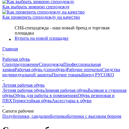
Как выбрать зимнюю спецодежду
Как проверить спецодежду на качество
СНБ-спецодежда - наш новый бренд и торговая
площадка
Купить на новой площадке
Главная
-
Рабочая обувь
Спецпредложение
Спецодежда
Профессиональная
химия
Рабочая обувь (спецобувь)
Рабочие перчатки
Средства
индивидуальной защиты
Прочие товары
Бренд РУСОКО
-
Летняя рабочая обувь
Летняя рабочая обувь
Зимняя рабочая обувь
Валяная и суконная
обувь
Обувь для работы в помещениях
Обувь резиновая и
ПВХ
Термостойкая обувь
Аксессуары к обуви
-
Сапоги рабочие
Полуботинки, сандалии
Ботинки
Ботинки с высоким берцем