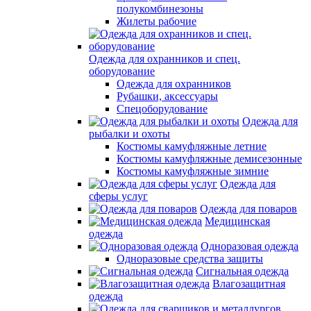
полукомбинезоны
Жилеты рабочие
Одежда для охранников и спец.
оборудование
Одежда для охранников
Рубашки, аксессуары
Спецоборудование
Одежда для
рыбалки и охоты
Костюмы камуфляжные летние
Костюмы камуфляжные демисезонные
Костюмы камуфляжные зимние
Одежда для
сферы услуг
Одежда для поваров
Медицинская
одежда
Одноразовая одежда
Одноразовые средства защиты
Сигнальная одежда
Влагозащитная
одежда