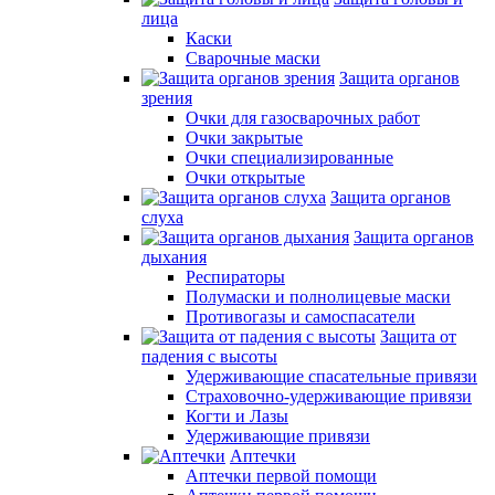
лица
Каски
Сварочные маски
Защита органов
зрения
Очки для газосварочных работ
Очки закрытые
Очки специализированные
Очки открытые
Защита органов
слуха
Защита органов
дыхания
Респираторы
Полумаски и полнолицевые маски
Противогазы и самоспасатели
Защита от
падения с высоты
Удерживающие спасательные привязи
Страховочно-удерживающие привязи
Когти и Лазы
Удерживающие привязи
Аптечки
Аптечки первой помощи