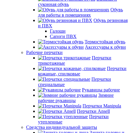
суконная обувь
Обувь
для работы в помещениях
Обувь резиновая
и ПВХ
Галоши
Сапоги ПВХ
Термостойкая обувь
Аксессуары к обуви
Рабочие перчатки
Перчатки
трикотажные
Перчатки
кожаные, спилковые
Перчатки
специальные
Рукавицы рабочие
Зимние
рабочие рукавицы
Перчатки Manipula
Перчатки Ansell
Перчатки
утепленные
Средства индивидуальной защиты
Защита головы и