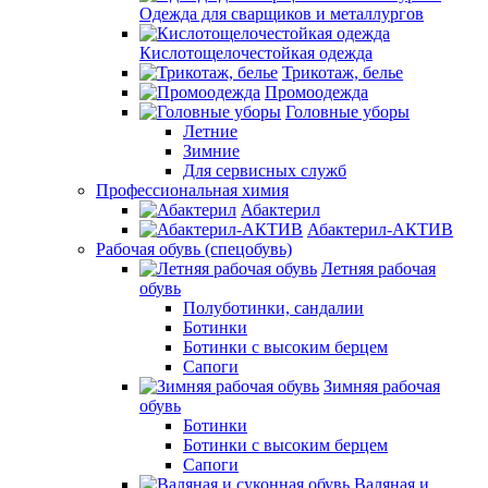
Одежда для сварщиков и металлургов
Кислотощелочестойкая одежда
Трикотаж, белье
Промоодежда
Головные уборы
Летние
Зимние
Для сервисных служб
Профессиональная химия
Абактерил
Абактерил-АКТИВ
Рабочая обувь (спецобувь)
Летняя рабочая
обувь
Полуботинки, сандалии
Ботинки
Ботинки с высоким берцем
Сапоги
Зимняя рабочая
обувь
Ботинки
Ботинки с высоким берцем
Сапоги
Валяная и