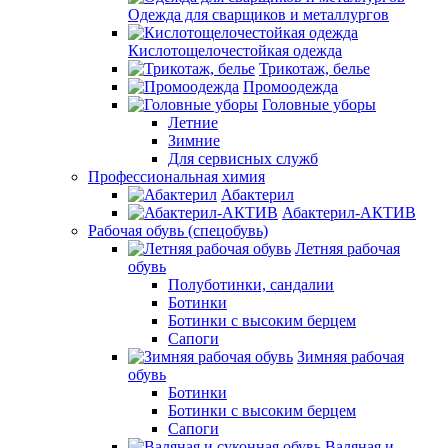
Одежда для сварщиков и металлургов
Кислотощелочестойкая одежда
Трикотаж, белье
Промоодежда
Головные уборы
Летние
Зимние
Для сервисных служб
Профессиональная химия
Абактерил
Абактерил-АКТИВ
Рабочая обувь (спецобувь)
Летняя рабочая
обувь
Полуботинки, сандалии
Ботинки
Ботинки с высоким берцем
Сапоги
Зимняя рабочая
обувь
Ботинки
Ботинки с высоким берцем
Сапоги
Валяная и