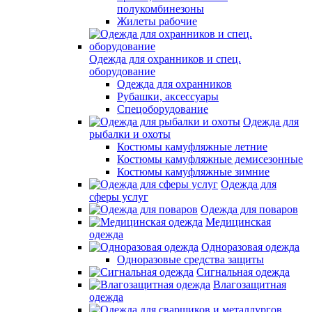
полукомбинезоны
Жилеты рабочие
Одежда для охранников и спец.
оборудование
Одежда для охранников
Рубашки, аксессуары
Спецоборудование
Одежда для
рыбалки и охоты
Костюмы камуфляжные летние
Костюмы камуфляжные демисезонные
Костюмы камуфляжные зимние
Одежда для
сферы услуг
Одежда для поваров
Медицинская
одежда
Одноразовая одежда
Одноразовые средства защиты
Сигнальная одежда
Влагозащитная
одежда