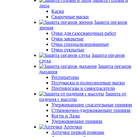
Защита головы и
лица
Каски
Сварочные маски
Защита органов
зрения
Очки для газосварочных работ
Очки закрытые
Очки специализированные
Очки открытые
Защита органов
слуха
Защита органов
дыхания
Респираторы
Полумаски и полнолицевые маски
Противогазы и самоспасатели
Защита от
падения с высоты
Удерживающие спасательные привязи
Страховочно-удерживающие привязи
Когти и Лазы
Удерживающие привязи
Аптечки
Аптечки первой помощи