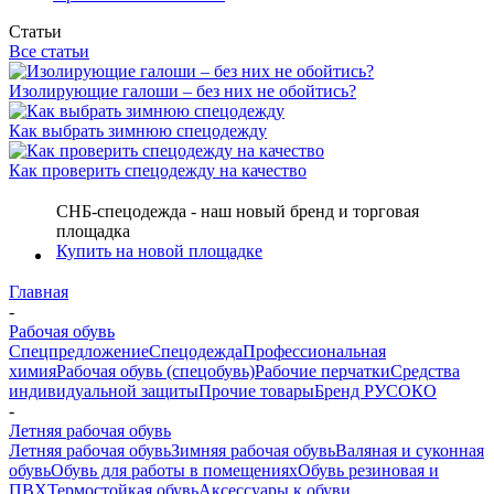
Статьи
Все статьи
Изолирующие галоши – без них не обойтись?
Как выбрать зимнюю спецодежду
Как проверить спецодежду на качество
СНБ-спецодежда - наш новый бренд и торговая
площадка
Купить на новой площадке
Главная
-
Рабочая обувь
Спецпредложение
Спецодежда
Профессиональная
химия
Рабочая обувь (спецобувь)
Рабочие перчатки
Средства
индивидуальной защиты
Прочие товары
Бренд РУСОКО
-
Летняя рабочая обувь
Летняя рабочая обувь
Зимняя рабочая обувь
Валяная и суконная
обувь
Обувь для работы в помещениях
Обувь резиновая и
ПВХ
Термостойкая обувь
Аксессуары к обуви