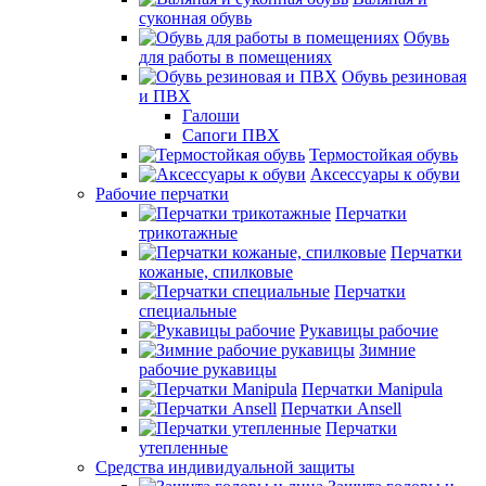
суконная обувь
Обувь
для работы в помещениях
Обувь резиновая
и ПВХ
Галоши
Сапоги ПВХ
Термостойкая обувь
Аксессуары к обуви
Рабочие перчатки
Перчатки
трикотажные
Перчатки
кожаные, спилковые
Перчатки
специальные
Рукавицы рабочие
Зимние
рабочие рукавицы
Перчатки Manipula
Перчатки Ansell
Перчатки
утепленные
Средства индивидуальной защиты