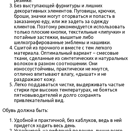
резинке.
Без выступающей фурнитуры и лишних
декоративных элементов. Пуговицы, крючки,
броши, значки могут оторваться и попасть в
заказанную еду, или же задеть за одежду
клиентов. Поэтому рекомендуется использовать
только плоские кнопки, текстильные «липучки» и
потайные застежки, вышитые либо
шелкографированные эмблемы и нашивки.
Сшитой из прочного и вместе с тем легкого
материала. Оптимальный вариант – смесовые
ткани, сделанные из синтетических и натуральных
волокон в разном соотношении. Они
износоустойчивы, практически не мнутся,
отлично впитывают влагу, «дышат» и не
раздражают кожу.
Легко поддаваться чистке, выдерживать частые
стирки при высоких температурах, не бояться
пятновыводителей и долго сохранять
привлекательный вид.
Обувь должна быть:
Удобной и практичной, без каблуков, ведь в ней
придется ходить весь день.
Устойчивой, на рифленой подошве, лучше всего