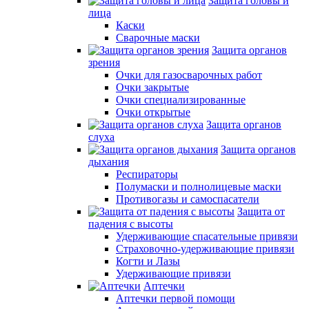
Защита головы и
лица
Каски
Сварочные маски
Защита органов
зрения
Очки для газосварочных работ
Очки закрытые
Очки специализированные
Очки открытые
Защита органов
слуха
Защита органов
дыхания
Респираторы
Полумаски и полнолицевые маски
Противогазы и самоспасатели
Защита от
падения с высоты
Удерживающие спасательные привязи
Страховочно-удерживающие привязи
Когти и Лазы
Удерживающие привязи
Аптечки
Аптечки первой помощи