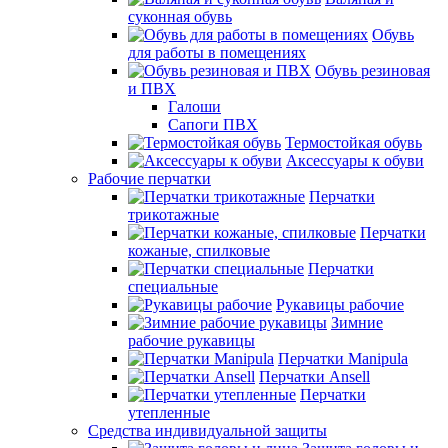
суконная обувь
Обувь
для работы в помещениях
Обувь резиновая
и ПВХ
Галоши
Сапоги ПВХ
Термостойкая обувь
Аксессуары к обуви
Рабочие перчатки
Перчатки
трикотажные
Перчатки
кожаные, спилковые
Перчатки
специальные
Рукавицы рабочие
Зимние
рабочие рукавицы
Перчатки Manipula
Перчатки Ansell
Перчатки
утепленные
Средства индивидуальной защиты