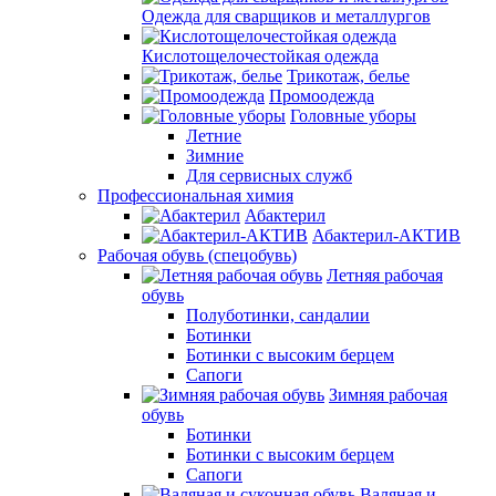
Одежда для сварщиков и металлургов
Кислотощелочестойкая одежда
Трикотаж, белье
Промоодежда
Головные уборы
Летние
Зимние
Для сервисных служб
Профессиональная химия
Абактерил
Абактерил-АКТИВ
Рабочая обувь (спецобувь)
Летняя рабочая
обувь
Полуботинки, сандалии
Ботинки
Ботинки с высоким берцем
Сапоги
Зимняя рабочая
обувь
Ботинки
Ботинки с высоким берцем
Сапоги
Валяная и