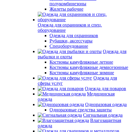
полукомбинезоны
Жилеты рабочие
Одежда для охранников и спец.
оборудование
Одежда для охранников
Рубашки, аксессуары
Спецоборудование
Одежда для
рыбалки и охоты
Костюмы камуфляжные летние
Костюмы камуфляжные демисезонные
Костюмы камуфляжные зимние
Одежда для
сферы услуг
Одежда для поваров
Медицинская
одежда
Одноразовая одежда
Одноразовые средства защиты
Сигнальная одежда
Влагозащитная
одежда