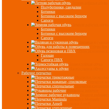
Летняя рабочая обувь
Полуботинки, сандалии
Ботинки
Ботинки с высоким берцем
Сапоги
Зимняя рабочая обувь
Ботинки
Ботинки с высоким берцем
Сапоги
Валяная и суконн
Обувь для
Обувь резиновая 
Галоши
Сапоги ПВХ
Термостойкая обувь
Аксессуары к обуви
Рабочие перчатки
Перчатки трикотаж
Перчатки ко
Перчатки специаль
Рукавицы рабочие
Зимние рабочие
Перчатки Manipula
Перчатки Ansell
Перчатки утепленны