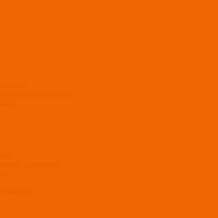
ая обувь
 работы в помещениях
и ПВХ
ные
жаные, спилковые
ные
 рукавицы
е