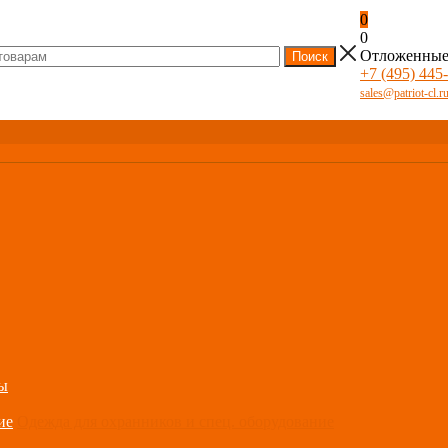
0
0
Отложенны
+7 (495) 445
sales@patriot-cl.r
ы
Одежда для охранников и спец. оборудование