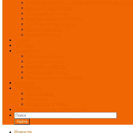
Пошив форменной и корпоративной одежды на зак
Конструкторское бюро
Нанесение логотипа
Корпоративная спецодежда
Рабочая одежда на заказ
Пошив униформы
Разработка лекал
Оплата
Доставка
Справочник
Таблицы размеров
Словарь терминов
Защитные свойства
Уход за спецодеждой
Маркировка светофильтров
Контакты
Поставщикам
Поставщикам
Экоподход
Распродажа остатков
Специальная оценка условий труда
Найти
Новости