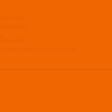
ющие таблички
принадлежности
ары
рабочего места
Дезинфицирующие средства и антисептики