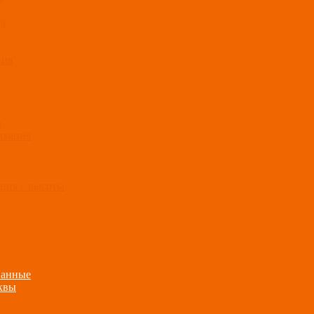
ца
ния
а
ыхания
ения с высоты
ванные
квы