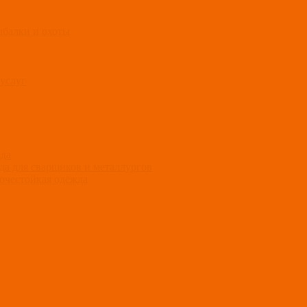
ыбалки и охоты
услуг
жда
а для сварщиков и металлургов
очестойкая одежда