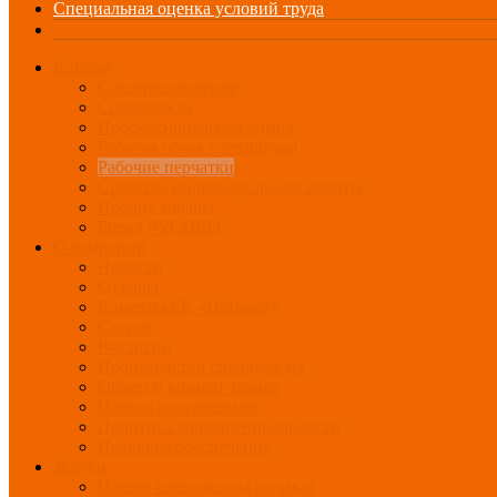
Специальная оценка условий труда
Каталог
Спецпредложение
Спецодежда
Профессиональная химия
Рабочая обувь (спецобувь)
Рабочие перчатки
Средства индивидуальной защиты
Прочие товары
Бренд РУСОКО
О компании
Новости
Отзывы
Клиенты ГК «Патриот»
Статьи
Вакансии
Производство спецодежды
Обмен и возврат товара
Портал поставщиков
Политика конфиденциальности
Правовое обеспечение
Услуги
Пошив спецодежды на заказ