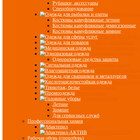
Рубашки, аксессуары
Спецоборудование
Одежда для р
Костюмы камуфляжные летние
Костюмы камуфляжные демисезонные
Костюмы камуфляжные зимние
Одежда для сферы 
Одежда для поваров
Медицинская одежда
Одноразовая одежда
Одноразовые средства защиты
Сигнальная одежда
Влагозащитная оде
Одежд
Кислотощел
Трикотаж, белье
Промоодежда
Головные уборы
Летние
Зимние
Для сервисных служб
Профессиональная химия
Абактерил
Абактерил-АКТИВ
Рабочая обувь (спецобувь)