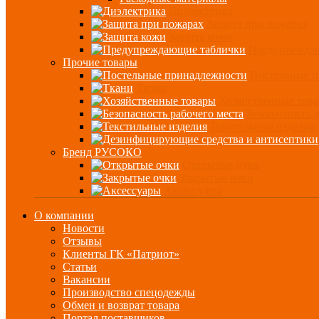
Диэлектрика
Защита при пожарах
Защита кожи
Предупрежда
Прочие товары
Постельные 
Ткани
Хозяйственные тов
Безопасность 
Текстильные изделия
Бренд РУСОКО
Открытые очки
Закрытые очки
Аксессуары
О компании
Новости
Отзывы
Клиенты ГК «Патриот»
Статьи
Вакансии
Производство спецодежды
Обмен и возврат товара
Портал поставщиков