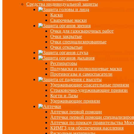
Средства индивидуальной защиты
Защита головы и ли
Каски
Сварочные маски
Защита органов зре
Очки для газосварочных работ
Очки закрытые
Очки специализированные
Очки открытые
Защита органов слух
Защита органов д
Респираторы
Полумаски и полнолицевые маски
Противогазы и самоспасатели
Защита от пад
Удерживающие спасательные привязи
Страховочно-удерживающие привязи
Когти и Лазы
Удерживающие привязи
Аптечки
Аптечки первой помощи
Аптечки первой помощи специализиро
Аптечки по приказу правительства Мос
КИМГЗ для обеспечения населения
Расходные материалы