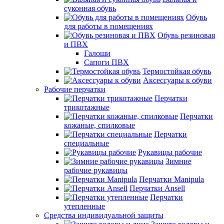
суконная обувь
Обувь
для работы в помещениях
Обувь резиновая
и ПВХ
Галоши
Сапоги ПВХ
Термостойкая обувь
Аксессуары к обуви
Рабочие перчатки
Перчатки
трикотажные
Перчатки
кожаные, спилковые
Перчатки
специальные
Рукавицы рабочие
Зимние
рабочие рукавицы
Перчатки Manipula
Перчатки Ansell
Перчатки
утепленные
Средства индивидуальной защиты