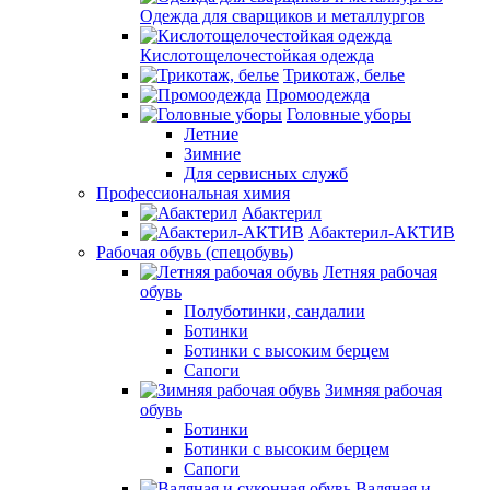
Одежда для сварщиков и металлургов
Кислотощелочестойкая одежда
Трикотаж, белье
Промоодежда
Головные уборы
Летние
Зимние
Для сервисных служб
Профессиональная химия
Абактерил
Абактерил-АКТИВ
Рабочая обувь (спецобувь)
Летняя рабочая
обувь
Полуботинки, сандалии
Ботинки
Ботинки с высоким берцем
Сапоги
Зимняя рабочая
обувь
Ботинки
Ботинки с высоким берцем
Сапоги
Валяная и