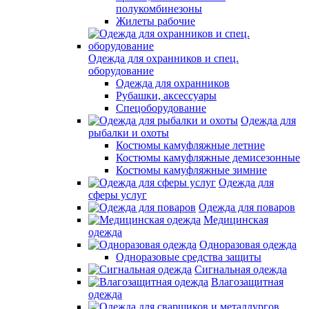
полукомбинезоны
Жилеты рабочие
Одежда для охранников и спец.
оборудование
Одежда для охранников
Рубашки, аксессуары
Спецоборудование
Одежда для
рыбалки и охоты
Костюмы камуфляжные летние
Костюмы камуфляжные демисезонные
Костюмы камуфляжные зимние
Одежда для
сферы услуг
Одежда для поваров
Медицинская
одежда
Одноразовая одежда
Одноразовые средства защиты
Сигнальная одежда
Влагозащитная
одежда