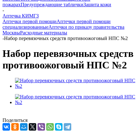
пожарах
Предупреждающие таблички
Защита кожи
-
Аптечка КИМГЗ
Аптечки первой помощи
Аптечки первой помощи
специализированные
Аптечки по приказу правительства
Москвы
Расходные материалы
-
Набор перевязочных средств противоожоговый НПС №2
Набор перевязочных средств
противоожоговый НПС №2
Поделиться