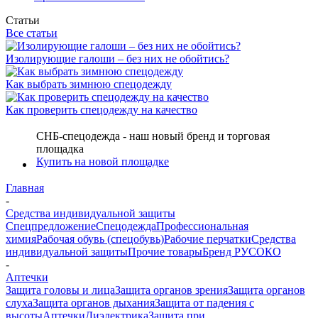
Статьи
Все статьи
Изолирующие галоши – без них не обойтись?
Как выбрать зимнюю спецодежду
Как проверить спецодежду на качество
СНБ-спецодежда - наш новый бренд и торговая
площадка
Купить на новой площадке
Главная
-
Средства индивидуальной защиты
Спецпредложение
Спецодежда
Профессиональная
химия
Рабочая обувь (спецобувь)
Рабочие перчатки
Средства
индивидуальной защиты
Прочие товары
Бренд РУСОКО
-
Аптечки
Защита головы и лица
Защита органов зрения
Защита органов
слуха
Защита органов дыхания
Защита от падения с
высоты
Аптечки
Диэлектрика
Защита при