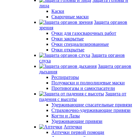
Защита головы и
лица
Каски
Сварочные маски
Защита органов
зрения
Очки для газосварочных работ
Очки закрытые
Очки специализированные
Очки открытые
Защита органов
слуха
Защита органов
дыхания
Респираторы
Полумаски и полнолицевые маски
Противогазы и самоспасатели
Защита от
падения с высоты
Удерживающие спасательные привязи
Страховочно-удерживающие привязи
Когти и Лазы
Удерживающие привязи
Аптечки
Аптечки первой помощи