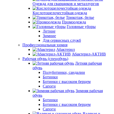
Одежда для сварщиков и металлургов
Кислотощелочестойкая одежда
Трикотаж, белье
Промоодежда
Головные уборы
Летние
Зимние
Для сервисных служб
Профессиональная химия
Абактерил
Абактерил-АКТИВ
Рабочая обувь (спецобувь)
Летняя рабочая
обувь
Полуботинки, сандалии
Ботинки
Ботинки с высоким берцем
Сапоги
Зимняя рабочая
обувь
Ботинки
Ботинки с высоким берцем
Сапоги
Валяная и