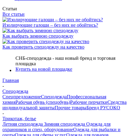
Статьи
Все статьи
Изолирующие галоши – без них не обойтись?
Как выбрать зимнюю спецодежду
Как проверить спецодежду на качество
СНБ-спецодежда - наш новый бренд и торговая
площадка
Купить на новой площадке
Главная
-
Спецодежда
Спецпредложение
Спецодежда
Профессиональная
химия
Рабочая обувь (спецобувь)
Рабочие перчатки
Средства
индивидуальной защиты
Прочие товары
Бренд РУСОКО
-
Трикотаж, белье
Летняя спецодежда
Зимняя спецодежда
Одежда для
охранников и спец. оборудование
Одежда для рыбалки и
охоты
Одежда для сферы услуг
Одежда для поваров