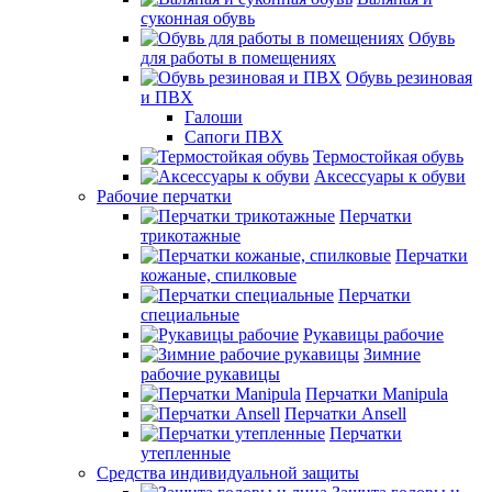
суконная обувь
Обувь
для работы в помещениях
Обувь резиновая
и ПВХ
Галоши
Сапоги ПВХ
Термостойкая обувь
Аксессуары к обуви
Рабочие перчатки
Перчатки
трикотажные
Перчатки
кожаные, спилковые
Перчатки
специальные
Рукавицы рабочие
Зимние
рабочие рукавицы
Перчатки Manipula
Перчатки Ansell
Перчатки
утепленные
Средства индивидуальной защиты