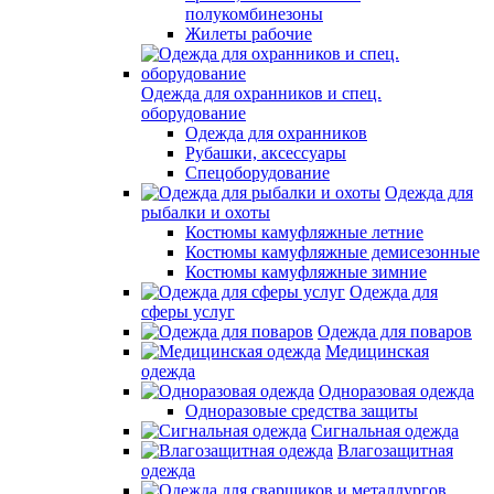
полукомбинезоны
Жилеты рабочие
Одежда для охранников и спец.
оборудование
Одежда для охранников
Рубашки, аксессуары
Спецоборудование
Одежда для
рыбалки и охоты
Костюмы камуфляжные летние
Костюмы камуфляжные демисезонные
Костюмы камуфляжные зимние
Одежда для
сферы услуг
Одежда для поваров
Медицинская
одежда
Одноразовая одежда
Одноразовые средства защиты
Сигнальная одежда
Влагозащитная
одежда