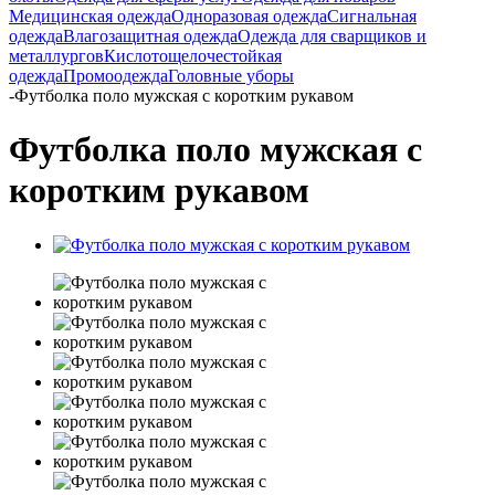
Медицинская одежда
Одноразовая одежда
Сигнальная
одежда
Влагозащитная одежда
Одежда для сварщиков и
металлургов
Кислотощелочестойкая
одежда
Промоодежда
Головные уборы
-
Футболка поло мужская с коротким рукавом
Футболка поло мужская с
коротким рукавом