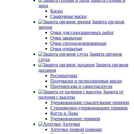
Защита головы и
лица
Каски
Сварочные маски
Защита органов
зрения
Очки для газосварочных работ
Очки закрытые
Очки специализированные
Очки открытые
Защита органов
слуха
Защита органов
дыхания
Респираторы
Полумаски и полнолицевые маски
Противогазы и самоспасатели
Защита от
падения с высоты
Удерживающие спасательные привязи
Страховочно-удерживающие привязи
Когти и Лазы
Удерживающие привязи
Аптечки
Аптечки первой помощи