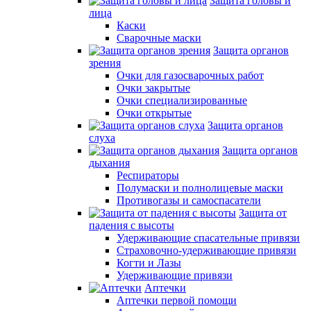
Защита головы и
лица
Каски
Сварочные маски
Защита органов
зрения
Очки для газосварочных работ
Очки закрытые
Очки специализированные
Очки открытые
Защита органов
слуха
Защита органов
дыхания
Респираторы
Полумаски и полнолицевые маски
Противогазы и самоспасатели
Защита от
падения с высоты
Удерживающие спасательные привязи
Страховочно-удерживающие привязи
Когти и Лазы
Удерживающие привязи
Аптечки
Аптечки первой помощи