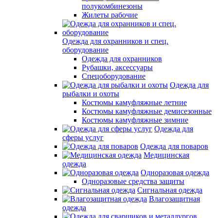
полукомбинезоны
Жилеты рабочие
Одежда для охранников и спец.
оборудование
Одежда для охранников
Рубашки, аксессуары
Спецоборудование
Одежда для
рыбалки и охоты
Костюмы камуфляжные летние
Костюмы камуфляжные демисезонные
Костюмы камуфляжные зимние
Одежда для
сферы услуг
Одежда для поваров
Медицинская
одежда
Одноразовая одежда
Одноразовые средства защиты
Сигнальная одежда
Влагозащитная
одежда