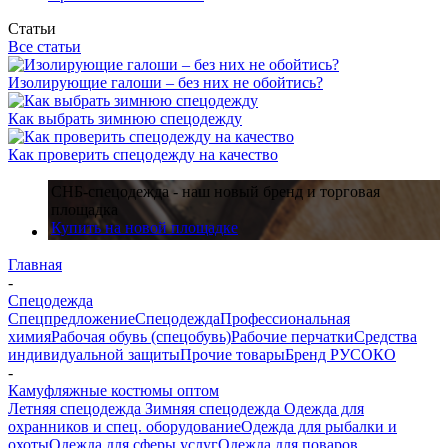
Статьи
Все статьи
Изолирующие галоши – без них не обойтись?
Как выбрать зимнюю спецодежду
Как проверить спецодежду на качество
СНБ-спецодежда - наш новый бренд и торговая
площадка
Купить на новой площадке
Главная
-
Спецодежда
Спецпредложение
Спецодежда
Профессиональная
химия
Рабочая обувь (спецобувь)
Рабочие перчатки
Средства
индивидуальной защиты
Прочие товары
Бренд РУСОКО
-
Камуфляжные костюмы оптом
Летняя спецодежда
Зимняя спецодежда
Одежда для
охранников и спец. оборудование
Одежда для рыбалки и
охоты
Одежда для сферы услуг
Одежда для поваров