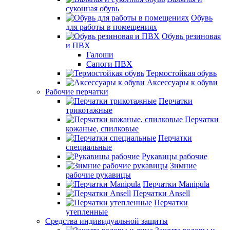
суконная обувь
Обувь
для работы в помещениях
Обувь резиновая
и ПВХ
Галоши
Сапоги ПВХ
Термостойкая обувь
Аксессуары к обуви
Рабочие перчатки
Перчатки
трикотажные
Перчатки
кожаные, спилковые
Перчатки
специальные
Рукавицы рабочие
Зимние
рабочие рукавицы
Перчатки Manipula
Перчатки Ansell
Перчатки
утепленные
Средства индивидуальной защиты