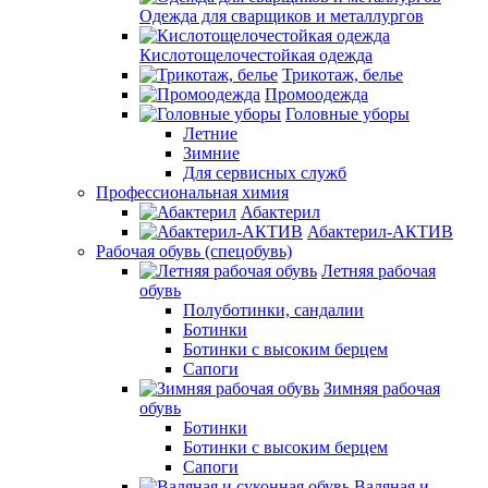
Одежда для сварщиков и металлургов
Кислотощелочестойкая одежда
Трикотаж, белье
Промоодежда
Головные уборы
Летние
Зимние
Для сервисных служб
Профессиональная химия
Абактерил
Абактерил-АКТИВ
Рабочая обувь (спецобувь)
Летняя рабочая
обувь
Полуботинки, сандалии
Ботинки
Ботинки с высоким берцем
Сапоги
Зимняя рабочая
обувь
Ботинки
Ботинки с высоким берцем
Сапоги
Валяная и