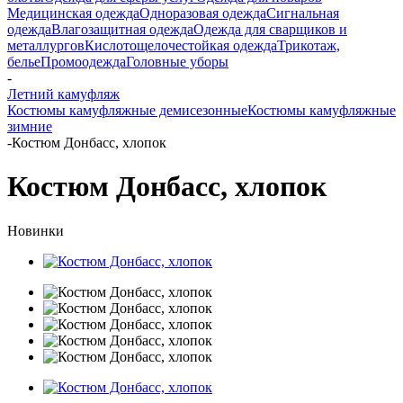
Медицинская одежда
Одноразовая одежда
Сигнальная
одежда
Влагозащитная одежда
Одежда для сварщиков и
металлургов
Кислотощелочестойкая одежда
Трикотаж,
белье
Промоодежда
Головные уборы
-
Летний камуфляж
Костюмы камуфляжные демисезонные
Костюмы камуфляжные
зимние
-
Костюм Донбасс, хлопок
Костюм Донбасс, хлопок
Новинки