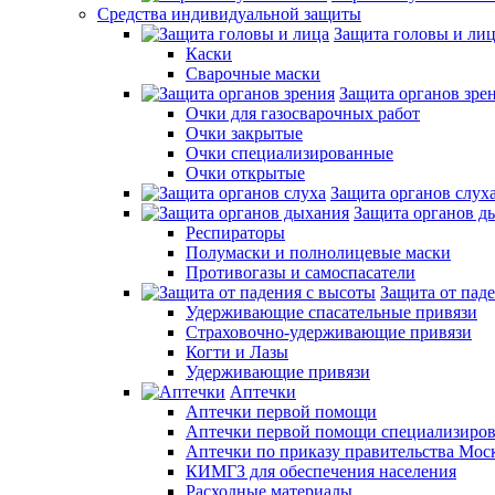
Средства индивидуальной защиты
Защита головы и ли
Каски
Сварочные маски
Защита органов зре
Очки для газосварочных работ
Очки закрытые
Очки специализированные
Очки открытые
Защита органов слух
Защита органов д
Респираторы
Полумаски и полнолицевые маски
Противогазы и самоспасатели
Защита от пад
Удерживающие спасательные привязи
Страховочно-удерживающие привязи
Когти и Лазы
Удерживающие привязи
Аптечки
Аптечки первой помощи
Аптечки первой помощи специализиро
Аптечки по приказу правительства Мос
КИМГЗ для обеспечения населения
Расходные материалы