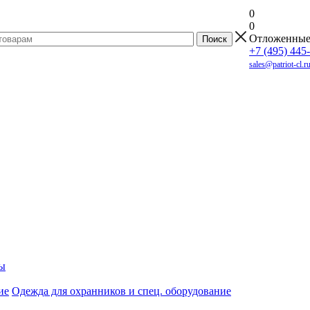
0
0
Отложенны
+7 (495) 445
sales@patriot-cl.r
ы
Одежда для охранников и спец. оборудование