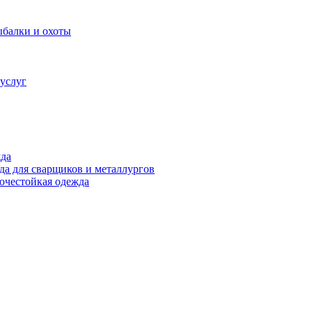
ыбалки и охоты
услуг
жда
а для сварщиков и металлургов
очестойкая одежда