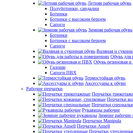
Летняя рабочая обувь
Полуботинки, сандалии
Ботинки
Ботинки с высоким берцем
Сапоги
Зимняя рабочая обувь
Ботинки
Ботинки с высоким берцем
Сапоги
Валяная и суконн
Обувь для
Обувь резиновая 
Галоши
Сапоги ПВХ
Термостойкая обувь
Аксессуары к обуви
Рабочие перчатки
Перчатки трикотаж
Перчатки ко
Перчатки специаль
Рукавицы рабочие
Зимние рабочие
Перчатки Manipula
Перчатки Ansell
Перчатки утепленны