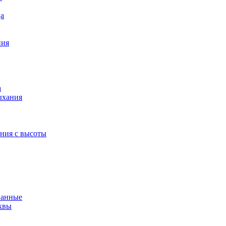
ца
ния
а
ыхания
ения с высоты
ванные
квы