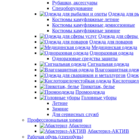
Рубашки, аксессуары
Спецоборудование
Одежда для р
Костюмы камуфляжные летние
Костюмы камуфляжные демисезонные
Костюмы камуфляжные зимние
Одежда для сферы 
Одежда для поваров
Медицинская одежда
Одноразовая одежда
Одноразовые средства защиты
Сигнальная одежда
Влагозащитная оде
Одежд
Кислотощел
Трикотаж, белье
Промоодежда
Головные уборы
Летние
Зимние
Для сервисных служб
Профессиональная химия
Абактерил
Абактерил-АКТИВ
Рабочая обувь (спецобувь)