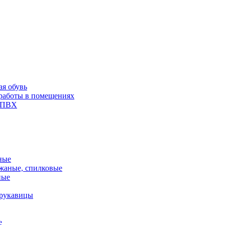
ая обувь
 работы в помещениях
и ПВХ
ные
жаные, спилковые
ные
 рукавицы
е