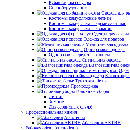
Рубашки, аксессуары
Спецоборудование
Одежда для р
Костюмы камуфляжные летние
Костюмы камуфляжные демисезонные
Костюмы камуфляжные зимние
Одежда для сферы 
Одежда для поваров
Медицинская одежда
Одноразовая одежда
Одноразовые средства защиты
Сигнальная одежда
Влагозащитная оде
Одежд
Кислотощел
Трикотаж, белье
Промоодежда
Головные уборы
Летние
Зимние
Для сервисных служб
Профессиональная химия
Абактерил
Абактерил-АКТИВ
Рабочая обувь (спецобувь)