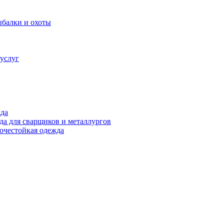
ыбалки и охоты
услуг
жда
а для сварщиков и металлургов
очестойкая одежда