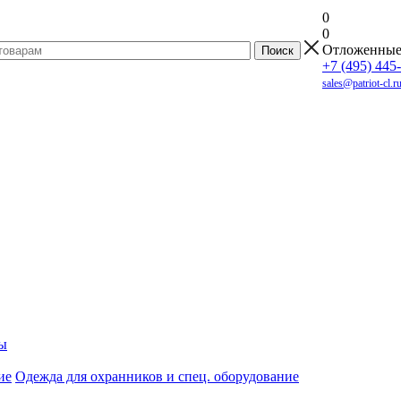
0
0
Отложенны
+7 (495) 445
sales@patriot-cl.r
ы
Одежда для охранников и спец. оборудование