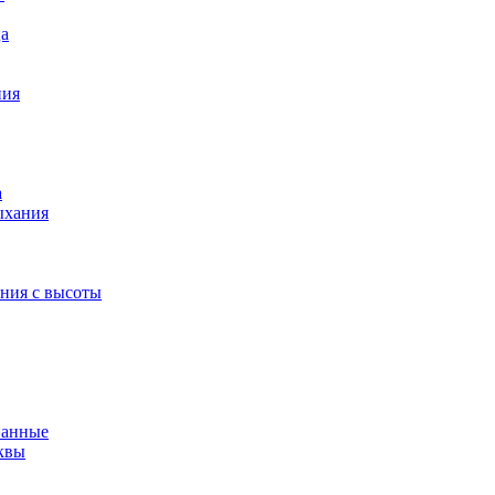
ца
ния
а
ыхания
ения с высоты
ванные
квы