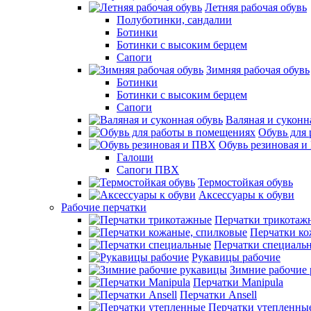
Летняя рабочая обувь
Полуботинки, сандалии
Ботинки
Ботинки с высоким берцем
Сапоги
Зимняя рабочая обувь
Ботинки
Ботинки с высоким берцем
Сапоги
Валяная и суконн
Обувь для
Обувь резиновая 
Галоши
Сапоги ПВХ
Термостойкая обувь
Аксессуары к обуви
Рабочие перчатки
Перчатки трикотаж
Перчатки ко
Перчатки специаль
Рукавицы рабочие
Зимние рабочие
Перчатки Manipula
Перчатки Ansell
Перчатки утепленны