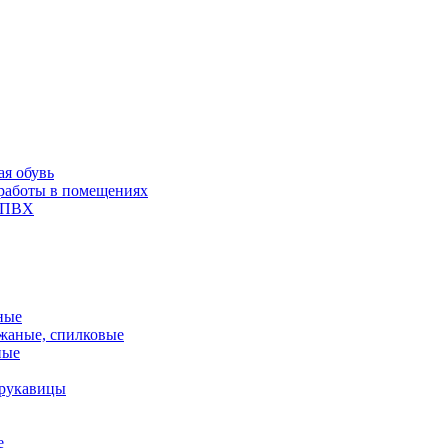
ая обувь
 работы в помещениях
и ПВХ
ные
жаные, спилковые
ные
 рукавицы
е