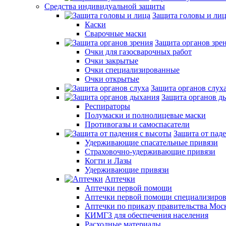
Средства индивидуальной защиты
Защита головы и ли
Каски
Сварочные маски
Защита органов зре
Очки для газосварочных работ
Очки закрытые
Очки специализированные
Очки открытые
Защита органов слух
Защита органов д
Респираторы
Полумаски и полнолицевые маски
Противогазы и самоспасатели
Защита от пад
Удерживающие спасательные привязи
Страховочно-удерживающие привязи
Когти и Лазы
Удерживающие привязи
Аптечки
Аптечки первой помощи
Аптечки первой помощи специализиро
Аптечки по приказу правительства Мос
КИМГЗ для обеспечения населения
Расходные материалы