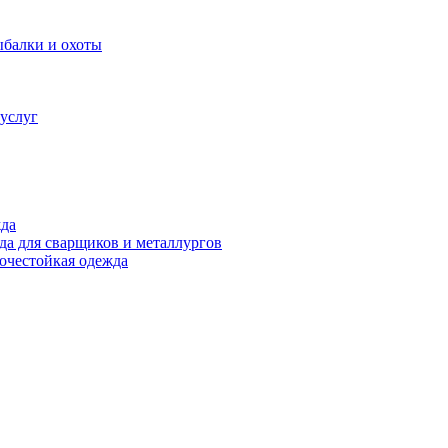
ыбалки и охоты
услуг
жда
а для сварщиков и металлургов
очестойкая одежда