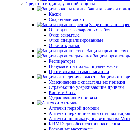
Средства индивидуальной защиты
Защита головы и ли
Каски
Сварочные маски
Защита органов зре
Очки для газосварочных работ
Очки закрытые
Очки специализированные
Очки открытые
Защита органов слух
Защита органов д
Респираторы
Полумаски и полнолицевые маски
Противогазы и самоспасатели
Защита от пад
Удерживающие спасательные привязи
Страховочно-удерживающие привязи
Когти и Лазы
Удерживающие привязи
Аптечки
Аптечки первой помощи
Аптечки первой помощи специализиро
Аптечки по приказу правительства Мос
КИМГЗ для обеспечения населения
Расходные материалы