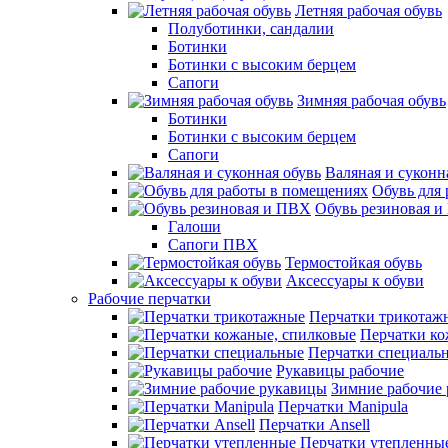
Летняя рабочая обувь
Полуботинки, сандалии
Ботинки
Ботинки с высоким берцем
Сапоги
Зимняя рабочая обувь
Ботинки
Ботинки с высоким берцем
Сапоги
Валяная и суконн
Обувь для
Обувь резиновая 
Галоши
Сапоги ПВХ
Термостойкая обувь
Аксессуары к обуви
Рабочие перчатки
Перчатки трикотаж
Перчатки ко
Перчатки специаль
Рукавицы рабочие
Зимние рабочие
Перчатки Manipula
Перчатки Ansell
Перчатки утепленны