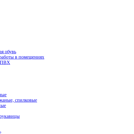
ая обувь
 работы в помещениях
и ПВХ
ные
жаные, спилковые
ные
 рукавицы
е