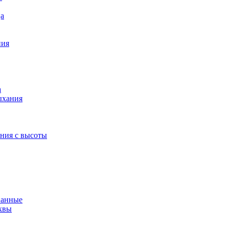
ца
ния
а
ыхания
ения с высоты
ванные
квы