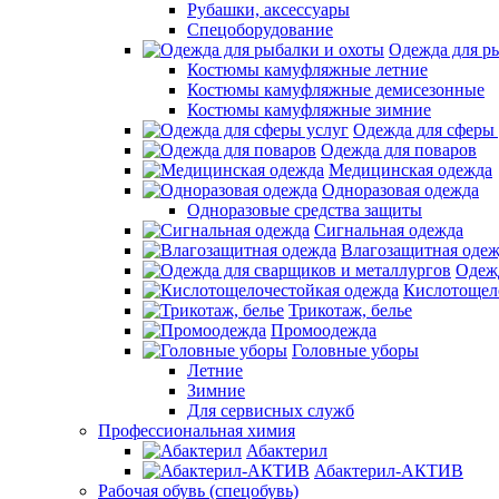
Рубашки, аксессуары
Спецоборудование
Одежда для р
Костюмы камуфляжные летние
Костюмы камуфляжные демисезонные
Костюмы камуфляжные зимние
Одежда для сферы 
Одежда для поваров
Медицинская одежда
Одноразовая одежда
Одноразовые средства защиты
Сигнальная одежда
Влагозащитная оде
Одежд
Кислотощел
Трикотаж, белье
Промоодежда
Головные уборы
Летние
Зимние
Для сервисных служб
Профессиональная химия
Абактерил
Абактерил-АКТИВ
Рабочая обувь (спецобувь)