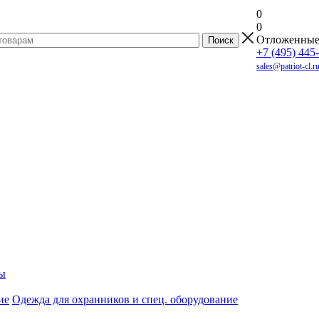
0
0
Отложенны
+7 (495) 445
sales@patriot-cl.r
ы
Одежда для охранников и спец. оборудование