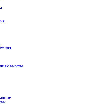
ца
ния
а
ыхания
ения с высоты
ванные
квы