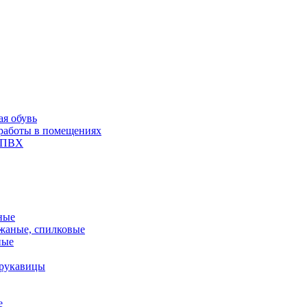
ая обувь
 работы в помещениях
и ПВХ
ные
жаные, спилковые
ные
 рукавицы
е