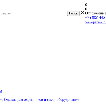
0
0
Отложенны
+7 (495) 445
sales@patriot-cl.r
ы
Одежда для охранников и спец. оборудование