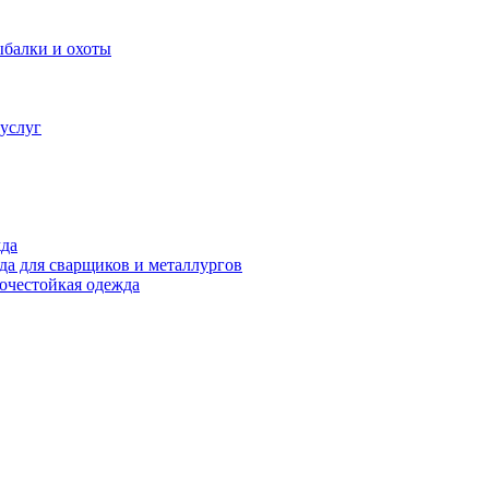
ыбалки и охоты
услуг
жда
а для сварщиков и металлургов
очестойкая одежда