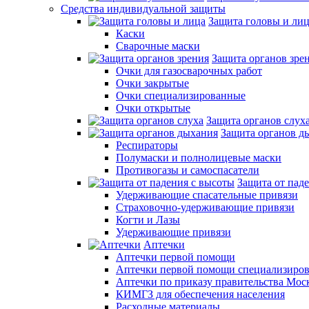
Средства индивидуальной защиты
Защита головы и ли
Каски
Сварочные маски
Защита органов зре
Очки для газосварочных работ
Очки закрытые
Очки специализированные
Очки открытые
Защита органов слух
Защита органов д
Респираторы
Полумаски и полнолицевые маски
Противогазы и самоспасатели
Защита от пад
Удерживающие спасательные привязи
Страховочно-удерживающие привязи
Когти и Лазы
Удерживающие привязи
Аптечки
Аптечки первой помощи
Аптечки первой помощи специализиро
Аптечки по приказу правительства Мос
КИМГЗ для обеспечения населения
Расходные материалы