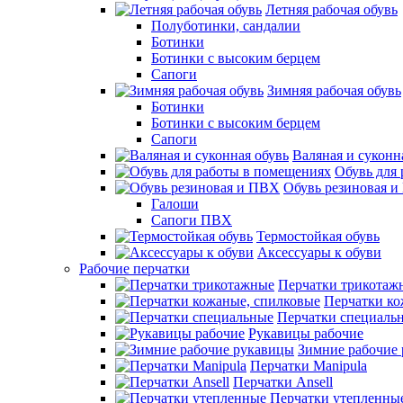
Летняя рабочая обувь
Полуботинки, сандалии
Ботинки
Ботинки с высоким берцем
Сапоги
Зимняя рабочая обувь
Ботинки
Ботинки с высоким берцем
Сапоги
Валяная и суконн
Обувь для
Обувь резиновая 
Галоши
Сапоги ПВХ
Термостойкая обувь
Аксессуары к обуви
Рабочие перчатки
Перчатки трикотаж
Перчатки ко
Перчатки специаль
Рукавицы рабочие
Зимние рабочие
Перчатки Manipula
Перчатки Ansell
Перчатки утепленны