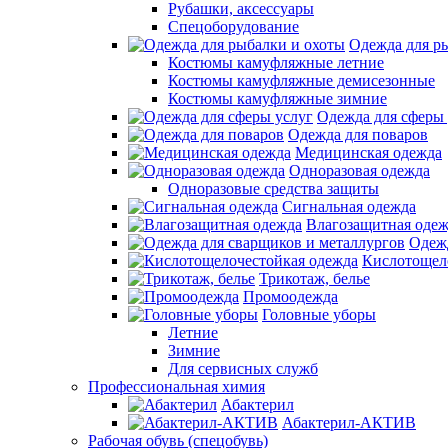
Рубашки, аксессуары
Спецоборудование
Одежда для р
Костюмы камуфляжные летние
Костюмы камуфляжные демисезонные
Костюмы камуфляжные зимние
Одежда для сферы 
Одежда для поваров
Медицинская одежда
Одноразовая одежда
Одноразовые средства защиты
Сигнальная одежда
Влагозащитная оде
Одежд
Кислотощел
Трикотаж, белье
Промоодежда
Головные уборы
Летние
Зимние
Для сервисных служб
Профессиональная химия
Абактерил
Абактерил-АКТИВ
Рабочая обувь (спецобувь)