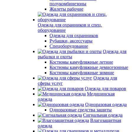
полукомбинезоны
Жилеты рабочие
Одежда для охранников и спец.
оборудование
Одежда для охранников
Рубашки, аксессуары
Спецоборудование
Одежда для
рыбалки и охоты
Костюмы камуфляжные летние
Костюмы камуфляжные демисезонные
Костюмы камуфляжные зимние
Одежда для
сферы услуг
Одежда для поваров
Медицинская
одежда
Одноразовая одежда
Одноразовые средства защиты
Сигнальная одежда
Влагозащитная
одежда