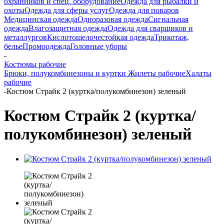
охранников и спец. оборудование
Одежда для рыбалки и
охоты
Одежда для сферы услуг
Одежда для поваров
Медицинская одежда
Одноразовая одежда
Сигнальная
одежда
Влагозащитная одежда
Одежда для сварщиков и
металлургов
Кислотощелочестойкая одежда
Трикотаж,
белье
Промоодежда
Головные уборы
-
Костюмы рабочие
Брюки, полукомбинезоны и куртки
Жилеты рабочие
Халаты
рабочие
-
Костюм Страйк 2 (куртка/полукомбинезон) зеленый
Костюм Страйк 2 (куртка/
полукомбинезон) зеленый