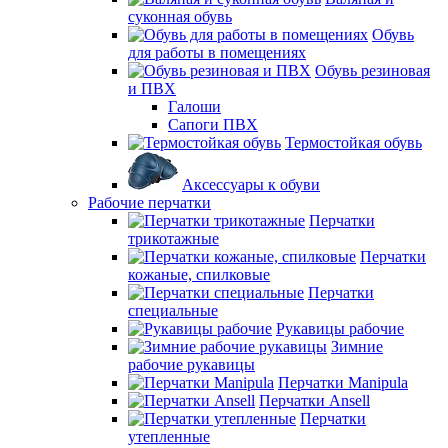
суконная обувь
Обувь
для работы в помещениях
Обувь резиновая
и ПВХ
Галоши
Сапоги ПВХ
Термостойкая обувь
Аксессуары к обуви
Рабочие перчатки
Перчатки
трикотажные
Перчатки
кожаные, спилковые
Перчатки
специальные
Рукавицы рабочие
Зимние
рабочие рукавицы
Перчатки Manipula
Перчатки Ansell
Перчатки
утепленные