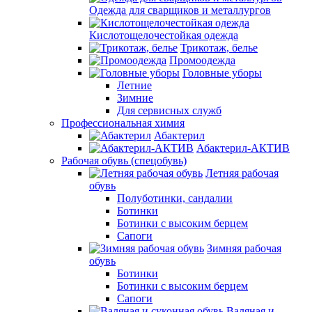
Одежда для сварщиков и металлургов
Кислотощелочестойкая одежда
Трикотаж, белье
Промоодежда
Головные уборы
Летние
Зимние
Для сервисных служб
Профессиональная химия
Абактерил
Абактерил-АКТИВ
Рабочая обувь (спецобувь)
Летняя рабочая
обувь
Полуботинки, сандалии
Ботинки
Ботинки с высоким берцем
Сапоги
Зимняя рабочая
обувь
Ботинки
Ботинки с высоким берцем
Сапоги
Валяная и