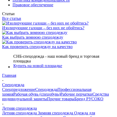
Политика конфиденциальности
Правовое обеспечение
Статьи
Все статьи
Изолирующие галоши – без них не обойтись?
Как выбрать зимнюю спецодежду
Как проверить спецодежду на качество
СНБ-спецодежда - наш новый бренд и торговая
площадка
Купить на новой площадке
Главная
-
Спецодежда
Спецпредложение
Спецодежда
Профессиональная
химия
Рабочая обувь (спецобувь)
Рабочие перчатки
Средства
индивидуальной защиты
Прочие товары
Бренд РУСОКО
-
Летняя спецодежда
Летняя спецодежда
Зимняя спецодежда
Одежда для