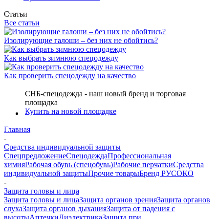
Статьи
Все статьи
Изолирующие галоши – без них не обойтись?
Как выбрать зимнюю спецодежду
Как проверить спецодежду на качество
СНБ-спецодежда - наш новый бренд и торговая
площадка
Купить на новой площадке
Главная
-
Средства индивидуальной защиты
Спецпредложение
Спецодежда
Профессиональная
химия
Рабочая обувь (спецобувь)
Рабочие перчатки
Средства
индивидуальной защиты
Прочие товары
Бренд РУСОКО
-
Защита головы и лица
Защита головы и лица
Защита органов зрения
Защита органов
слуха
Защита органов дыхания
Защита от падения с
высоты
Аптечки
Диэлектрика
Защита при