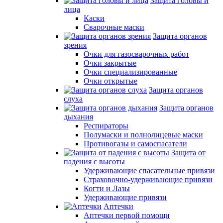
Защита головы и
лица
Каски
Сварочные маски
Защита органов
зрения
Очки для газосварочных работ
Очки закрытые
Очки специализированные
Очки открытые
Защита органов
слуха
Защита органов
дыхания
Респираторы
Полумаски и полнолицевые маски
Противогазы и самоспасатели
Защита от
падения с высоты
Удерживающие спасательные привязи
Страховочно-удерживающие привязи
Когти и Лазы
Удерживающие привязи
Аптечки
Аптечки первой помощи