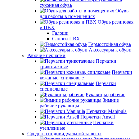
суконная обувь
Обувь
для работы в помещениях
Обувь резиновая
и ПВХ
Галоши
Сапоги ПВХ
Термостойкая обувь
Аксессуары к обуви
Рабочие перчатки
Перчатки
трикотажные
Перчатки
кожаные, спилковые
Перчатки
специальные
Рукавицы рабочие
Зимние
рабочие рукавицы
Перчатки Manipula
Перчатки Ansell
Перчатки
утепленные
Средства индивидуальной защиты