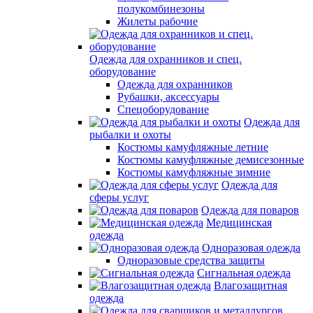
полукомбинезоны
Жилеты рабочие
Одежда для охранников и спец.
оборудование
Одежда для охранников
Рубашки, аксессуары
Спецоборудование
Одежда для
рыбалки и охоты
Костюмы камуфляжные летние
Костюмы камуфляжные демисезонные
Костюмы камуфляжные зимние
Одежда для
сферы услуг
Одежда для поваров
Медицинская
одежда
Одноразовая одежда
Одноразовые средства защиты
Сигнальная одежда
Влагозащитная
одежда