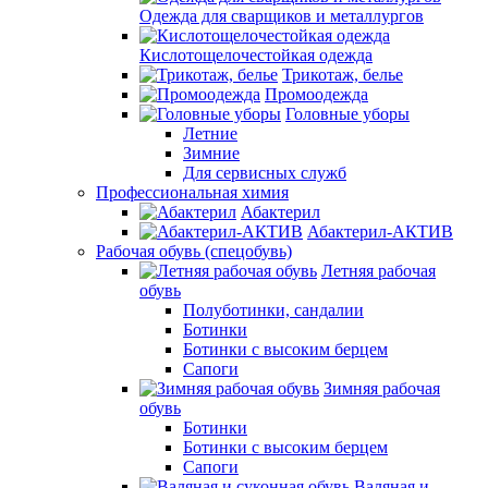
Одежда для сварщиков и металлургов
Кислотощелочестойкая одежда
Трикотаж, белье
Промоодежда
Головные уборы
Летние
Зимние
Для сервисных служб
Профессиональная химия
Абактерил
Абактерил-АКТИВ
Рабочая обувь (спецобувь)
Летняя рабочая
обувь
Полуботинки, сандалии
Ботинки
Ботинки с высоким берцем
Сапоги
Зимняя рабочая
обувь
Ботинки
Ботинки с высоким берцем
Сапоги
Валяная и