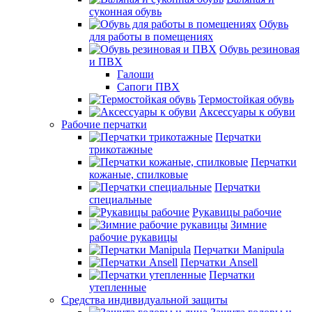
суконная обувь
Обувь
для работы в помещениях
Обувь резиновая
и ПВХ
Галоши
Сапоги ПВХ
Термостойкая обувь
Аксессуары к обуви
Рабочие перчатки
Перчатки
трикотажные
Перчатки
кожаные, спилковые
Перчатки
специальные
Рукавицы рабочие
Зимние
рабочие рукавицы
Перчатки Manipula
Перчатки Ansell
Перчатки
утепленные
Средства индивидуальной защиты