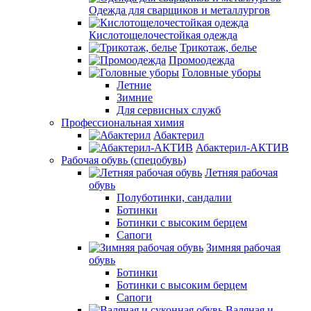
Одежда для сварщиков и металлургов
Кислотощелочестойкая одежда
Трикотаж, белье
Промоодежда
Головные уборы
Летние
Зимние
Для сервисных служб
Профессиональная химия
Абактерил
Абактерил-АКТИВ
Рабочая обувь (спецобувь)
Летняя рабочая
обувь
Полуботинки, сандалии
Ботинки
Ботинки с высоким берцем
Сапоги
Зимняя рабочая
обувь
Ботинки
Ботинки с высоким берцем
Сапоги
Валяная и