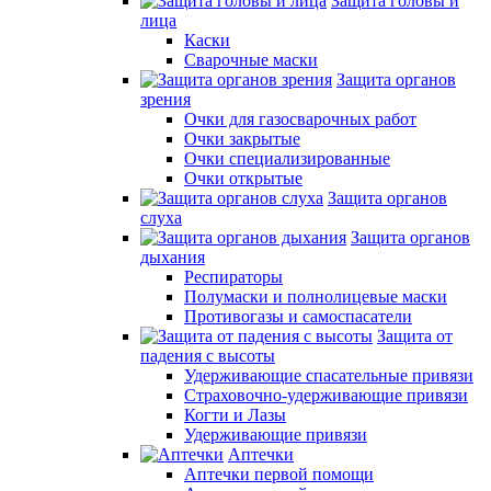
Защита головы и
лица
Каски
Сварочные маски
Защита органов
зрения
Очки для газосварочных работ
Очки закрытые
Очки специализированные
Очки открытые
Защита органов
слуха
Защита органов
дыхания
Респираторы
Полумаски и полнолицевые маски
Противогазы и самоспасатели
Защита от
падения с высоты
Удерживающие спасательные привязи
Страховочно-удерживающие привязи
Когти и Лазы
Удерживающие привязи
Аптечки
Аптечки первой помощи