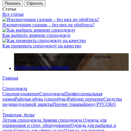
Показать
Сбросить
Статьи
Все статьи
Изолирующие галоши – без них не обойтись?
Как выбрать зимнюю спецодежду
Как проверить спецодежду на качество
СНБ-спецодежда - наш новый бренд и торговая
площадка
Купить на новой площадке
Главная
-
Спецодежда
Спецпредложение
Спецодежда
Профессиональная
химия
Рабочая обувь (спецобувь)
Рабочие перчатки
Средства
индивидуальной защиты
Прочие товары
Бренд РУСОКО
-
Трикотаж, белье
Летняя спецодежда
Зимняя спецодежда
Одежда для
охранников и спец. оборудование
Одежда для рыбалки и
охоты
Одежда для сферы услуг
Одежда для поваров