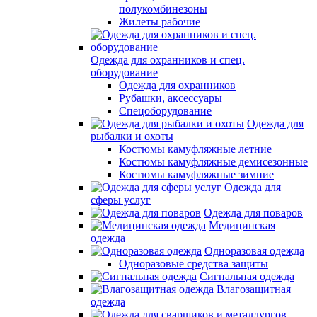
полукомбинезоны
Жилеты рабочие
Одежда для охранников и спец.
оборудование
Одежда для охранников
Рубашки, аксессуары
Спецоборудование
Одежда для
рыбалки и охоты
Костюмы камуфляжные летние
Костюмы камуфляжные демисезонные
Костюмы камуфляжные зимние
Одежда для
сферы услуг
Одежда для поваров
Медицинская
одежда
Одноразовая одежда
Одноразовые средства защиты
Сигнальная одежда
Влагозащитная
одежда